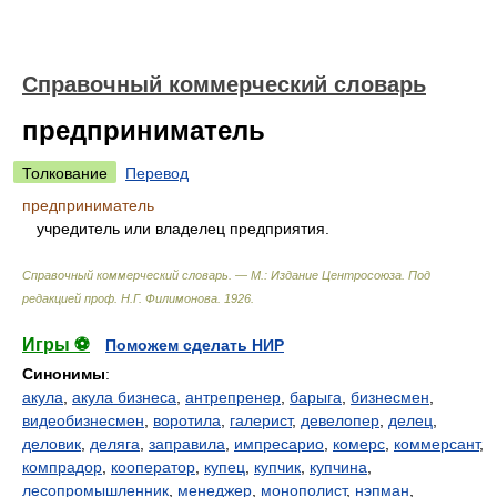
Справочный коммерческий словарь
предприниматель
Толкование
Перевод
предприниматель
учредитель или владелец предприятия.
Справочный коммерческий словарь. — М.: Издание Центросоюза
.
Под
редакцией проф. Н.Г. Филимонова
.
1926
.
Игры ⚽
Поможем сделать НИР
Синонимы
:
акула
,
акула бизнеса
,
антрепренер
,
барыга
,
бизнесмен
,
видеобизнесмен
,
воротила
,
галерист
,
девелопер
,
делец
,
деловик
,
деляга
,
заправила
,
импресарио
,
комерс
,
коммерсант
,
компрадор
,
кооператор
,
купец
,
купчик
,
купчина
,
лесопромышленник
,
менеджер
,
монополист
,
нэпман
,