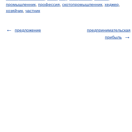
промышленник
,
профессия
,
скотопромышленник
,
хеджер
,
хозяйчик
,
частник
предложение
предпринимательская
прибыль